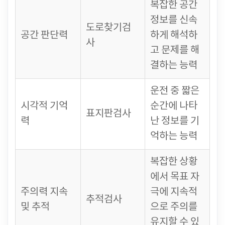
복잡한 공간
정보를 신속
도로찾기검
공간 판단력
하게 해석하
사
고 문제를 해
결하는 능력
운전 중 짧은
시각적 기억
순간에 나타
표지판검사
력
난 정보를 기
억하는 능력
복잡한 상황
에서 목표 자
주의력 지속
극에 지속적
추적검사
및 추적
으로 주의를
유지할 수 있