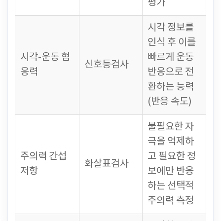
평가
시각 정보를
인식 후 이를
시각-운동 협
빠르게 운동
신호등검사
응력
반응으로 전
환하는 능력
(반응 속도)
불필요한 자
극을 억제하
주의력 간섭
고 필요한 정
화살표검사
저항
보에만 반응
하는 선택적
주의력 측정